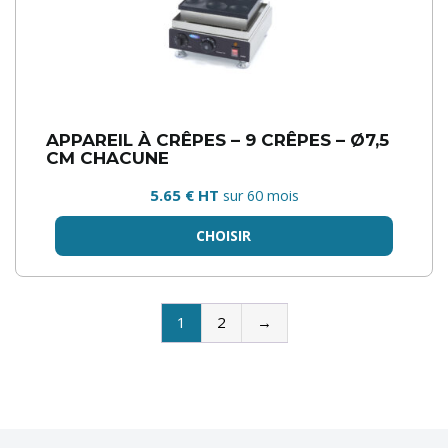
APPAREIL À CRÊPES – 9 CRÊPES – Ø7,5
CM CHACUNE
5.65 € HT
sur 60 mois
CHOISIR
1
2
→