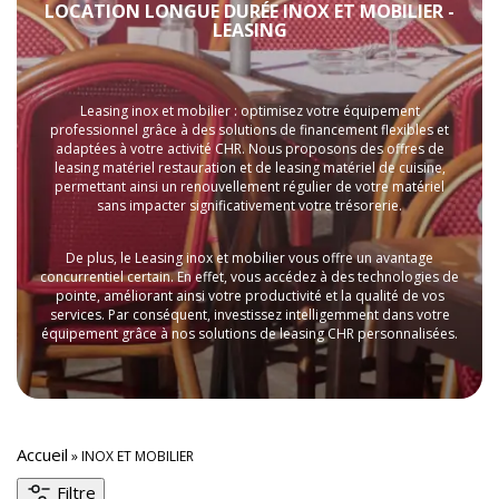
LOCATION LONGUE DURÉE INOX ET MOBILIER -
LEASING
Leasing inox et mobilier : optimisez votre équipement
professionnel grâce à des solutions de financement flexibles et
adaptées à votre activité CHR. Nous proposons des offres de
leasing matériel restauration et de leasing matériel de cuisine,
permettant ainsi un renouvellement régulier de votre matériel
sans impacter significativement votre trésorerie.
De plus, le Leasing inox et mobilier vous offre un avantage
concurrentiel certain. En effet, vous accédez à des technologies de
pointe, améliorant ainsi votre productivité et la qualité de vos
services. Par conséquent, investissez intelligemment dans votre
équipement grâce à nos solutions de leasing CHR personnalisées.
Accueil
»
INOX ET MOBILIER
Filtre