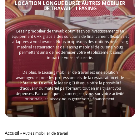
LOCATION LONGUE DURÉE AUTRES MOBILIER
DE TRAVAIL - LEASING
Leasing mobilier de travail: optimisez vos investissements en
équipement CHR grâce à des solutions de financement flexibles et
adaptées à vos besoins. Nous proposons des options de leasing
matériel restauration et de leasing matériel de cuisine, vous
permettant ainsi de moderniser votre établissement sans
impacter votre trésorerie.
De plus, le Leasing mobilier de travail est une solution
avantageuse pour les professionnels de la restauration et de
l'hôtellerie. En effet, le leasing CHR vous offre la possibilité
d'acquérir du matériel performant, tout en maîtrisant vos
dépenses. Par conséquent, concentrez-vous sur votre activité
principale, et laissez-nous gérer votre financement.
Accueil
»
Autres mobilier de travail