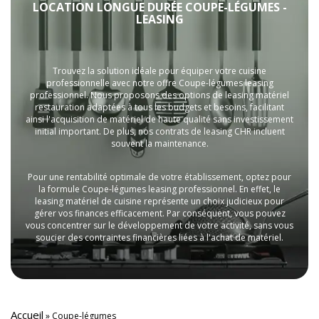
LOCATION LONGUE DURÉE COUPE-LÉGUMES -
LEASING
Trouvez la solution idéale pour équiper votre cuisine
professionnelle avec notre offre Coupe-légumes leasing
professionnel. Nous proposons des options de leasing matériel
restauration adaptées à tous les budgets et besoins, facilitant
ainsi l'acquisition de matériel de haute qualité sans investissement
initial important. De plus, nos contrats de leasing CHR incluent
souvent la maintenance.
Pour une rentabilité optimale de votre établissement, optez pour
la formule Coupe-légumes leasing professionnel. En effet, le
leasing matériel de cuisine représente un choix judicieux pour
gérer vos finances efficacement. Par conséquent, vous pouvez
vous concentrer sur le développement de votre activité, sans vous
soucier des contraintes financières liées à l'achat de matériel.
Accueil
»
Coupe-légumes