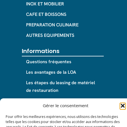
INOX ET MOBILIER
CAFE ET BOISSONS
PREPARATION CULINAIRE
AUTRES EQUIPEMENTS
Informations
Questions fréquentes
Les avantages de la LOA
Les étapes du leasing de matériel
de restauration
Nos CGV
Gérer le consentement
Mentions Légales
Pour offrir les meilleures expériences, nous utilisons des technologies
Protection des données – RGPD
telles que les cookies pour stocker et/ou accéder aux informations des
appareils. Le fait de consentir à ces technologies nous permettra de