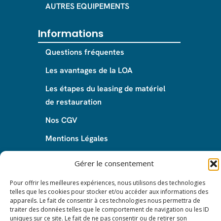
AUTRES EQUIPEMENTS
Informations
Questions fréquentes
Les avantages de la LOA
Les étapes du leasing de matériel
de restauration
Nos CGV
Mentions Légales
Protection des données – RGPD
Gérer le consentement
Pour offrir les meilleures expériences, nous utilisons des technologies
telles que les cookies pour stocker et/ou accéder aux informations des
appareils. Le fait de consentir à ces technologies nous permettra de
© 2024 All rights reserved. Leasy Mat.
traiter des données telles que le comportement de navigation ou les ID
uniques sur ce site. Le fait de ne pas consentir ou de retirer son