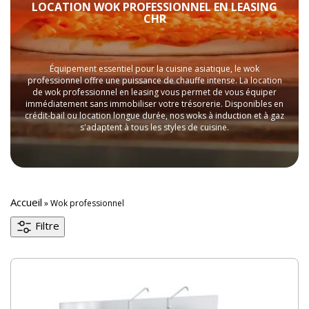
LOCATION WOK PROFESSIONNEL EN LEASING
CHR
Équipement essentiel pour la cuisine asiatique, le wok
professionnel offre une puissance de chauffe intense. La location
de wok professionnel en leasing vous permet de vous équiper
immédiatement sans immobiliser votre trésorerie. Disponibles en
crédit-bail ou location longue durée, nos woks à induction et à gaz
s'adaptent à tous les styles de cuisine.
Accueil
»
Wok professionnel
Filtre