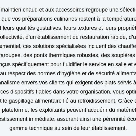
e maintien chaud et aux accessoires regroupe une sélec
 que vos préparations culinaires restent à la température
eurs qualités gustatives, leurs textures et leurs proprié
collectivité, d’un établissement de restauration rapide, 
nementiel, ces solutions spécialisées incluent des chauf
rarouges, des ponts thermiques robustes, des soupières é
s spécifiquement pour fluidifier le service en salle et e
au respect des normes d’hygiène et de sécurité alimentai
nnalisme envers vos clients qui exigent des plats servi
 ces dispositifs fiables dans votre organisation, vous opt
 le gaspillage alimentaire lié au refroidissement. Grâce
e plateforme, les exploitants peuvent acquérir du matérie
vestissement immédiate, assurant ainsi une pérennité é
gamme technique au sein de leur établissement.