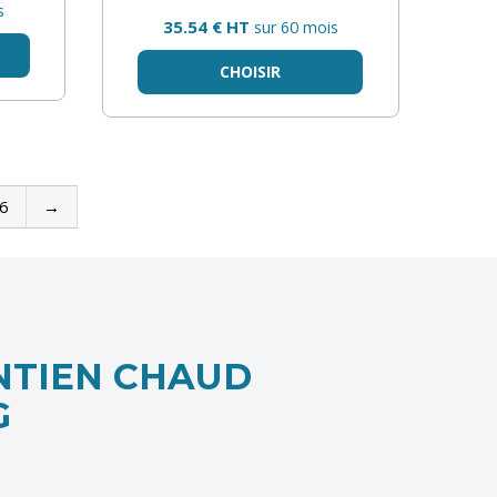
s
35.54 € HT
sur 60 mois
CHOISIR
6
→
NTIEN CHAUD
G