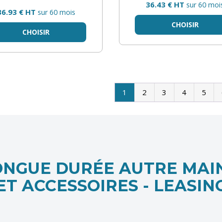
36.43 € HT
sur 60 moi
36.93 € HT
sur 60 mois
CHOISIR
CHOISIR
1
2
3
4
5
ONGUE DURÉE AUTRE MAI
ET ACCESSOIRES - LEASIN