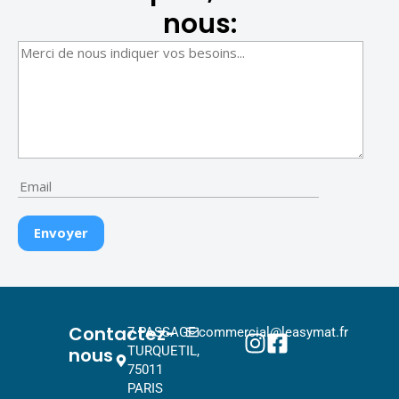
nous:
Contactez-
7 PASSAGE
commercial@leasymat.fr
nous
TURQUETIL,
75011
PARIS