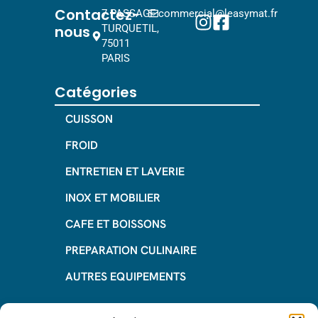
Contactez-
7 PASSAGE
commercial@leasymat.fr
nous
TURQUETIL,
75011
PARIS
Catégories
CUISSON
FROID
ENTRETIEN ET LAVERIE
INOX ET MOBILIER
CAFE ET BOISSONS
PREPARATION CULINAIRE
AUTRES EQUIPEMENTS
Informations