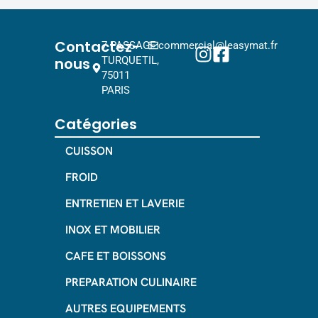
Contactez-
7 PASSAGE
commercial@leasymat.fr
nous
TURQUETIL,
75011
PARIS
Catégories
CUISSON
FROID
ENTRETIEN ET LAVERIE
INOX ET MOBILIER
CAFE ET BOISSONS
PREPARATION CULINAIRE
AUTRES EQUIPEMENTS