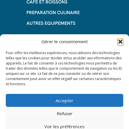
CAFE ET BOISSONS
PREPARATION CULINAIRE
AUTRES EQUIPEMENTS
Informations
Gérer le consentement
Questions fréquentes
Pour offrir les meilleures expériences, nous utilisons des technologies
telles que les cookies pour stocker et/ou accéder aux informations des
Les avantages de la LOA
appareils. Le fait de consentir à ces technologies nous permettra de
traiter des données telles que le comportement de navigation ou les ID
Les étapes du leasing de matériel
uniques sur ce site. Le fait de ne pas consentir ou de retirer son
de restauration
consentement peut avoir un effet négatif sur certaines caractéristiques
et fonctions.
Nos CGV
Mentions Légales
Accepter
Protection des données – RGPD
Refuser
Voir les préférences