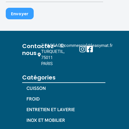
Contactez-
7 PASSAGE
commercial@leasymat.fr
nous
TURQUETIL,
75011
PARIS
Catégories
CUISSON
FROID
ENTRETIEN ET LAVERIE
INOX ET MOBILIER