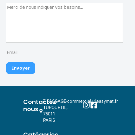
Contactez-
7 PASSAGE
commercial@leasymat.fr
nous
TURQUETIL,
75011
PARIS
Catégories