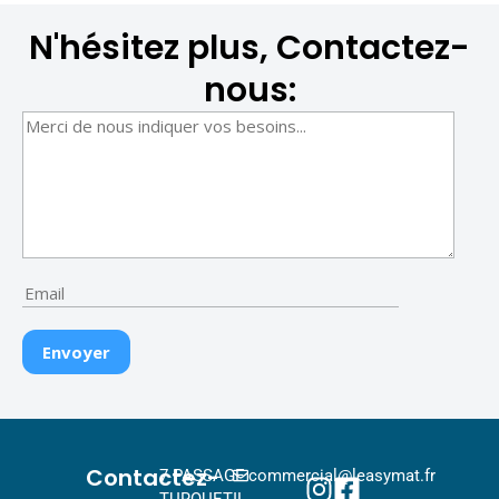
N'hésitez plus, Contactez-
nous:
Contactez-
7 PASSAGE
commercial@leasymat.fr
TURQUETIL,