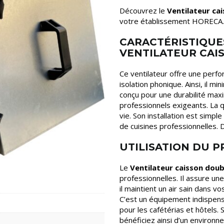
Découvrez le
Ventilateur ca
votre établissement HORECA.
CARACTÉRISTIQUE
VENTILATEUR CAI
Ce ventilateur offre une perf
isolation phonique. Ainsi, il mi
conçu pour une durabilité maxim
professionnels exigeants. La 
vie. Son installation est simpl
de cuisines professionnelles. D
UTILISATION DU P
Le
Ventilateur caisson doub
professionnelles. Il assure un
il maintient un air sain dans v
C’est un équipement indispensa
pour les cafétérias et hôtels.
bénéficiez ainsi d’un environn