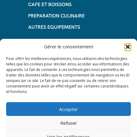
CAFE ET BOISSONS
PREPARATION CULINAIRE
AUTRES EQUIPEMENTS
Informations
Gérer le consentement
Questions fréquentes
Pour offrir les meilleures expériences, nous utilisons des technologies
telles que les cookies pour stocker et/ou accéder aux informations des
Les avantages de la LOA
appareils. Le fait de consentir à ces technologies nous permettra de
traiter des données telles que le comportement de navigation ou les ID
Les étapes du leasing de matériel
uniques sur ce site. Le fait de ne pas consentir ou de retirer son
de restauration
consentement peut avoir un effet négatif sur certaines caractéristiques
et fonctions.
Nos CGV
Mentions Légales
Accepter
Protection des données – RGPD
Refuser
Voir les préférences