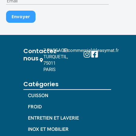
Contactez-
7 PASSAGE
commercial@leasymat.fr
nous
TURQUETIL,
75011
PARIS
Catégories
CUISSON
FROID
ENTRETIEN ET LAVERIE
INOX ET MOBILIER