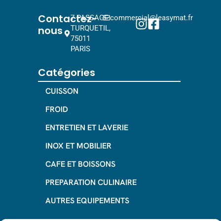
Contactez-
7 PASSAGE
commercial@leasymat.fr
nous
TURQUETIL,
75011
PARIS
Catégories
CUISSON
FROID
ENTRETIEN ET LAVERIE
INOX ET MOBILIER
CAFE ET BOISSONS
PREPARATION CULINAIRE
AUTRES EQUIPEMENTS