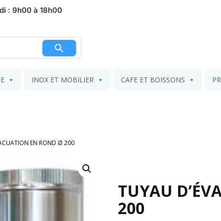
di : 9h00 à 18h00
nier
IE
INOX ET MOBILIER
CAFE ET BOISSONS
PR
ACUATION EN ROND Ø 200
TUYAU D’ÉV
200