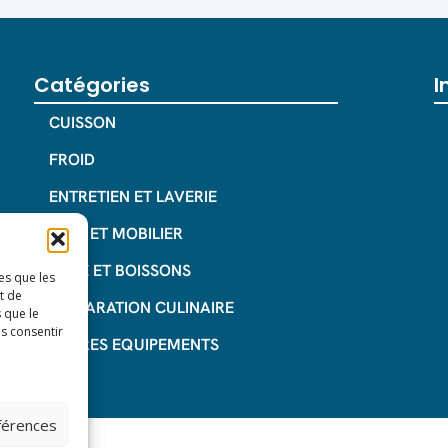
Catégories
I
CUISSON
FROID
ENTRETIEN ET LAVERIE
INOX ET MOBILIER
CAFE ET BOISSONS
es que les
t de
PREPARATION CULINAIRE
 que le
as consentir
AUTRES EQUIPEMENTS
éférences