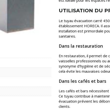
est idéale pour les espaces re
UTILISATION DU 
Le tuyau évacuation carré 45
établissement HORECA. Il assu
installation est primordiale p
sanitaires.
Dans la restauration
En restauration, il permet de
vaisselles professionnels ou 
synonyme d’hygiène et de sécu
cela évite les mauvaises odeu
Dans les cafés et bars
Les cafés et bars nécessitent
Ce tuyau contribue à mainteni
évacuation prévient les débord
clients.