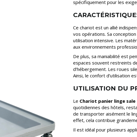
spécifiquement pour les exig
CARACTÉRISTIQUE
Ce chariot est un allié indispe
vos opérations. Sa conceptio
utilisation intensive. Les mat
aux environnements professio
De plus, sa maniabilité est pe
espaces souvent restreints d
d’hébergement. Les roues silen
Ainsi, le confort d’utilisation es
UTILISATION DU 
Le
Chariot panier linge sale
quotidiennes des hôtels, resta
de transporter aisément le li
effet, cela contribue grandeme
Il est idéal pour plusieurs appli