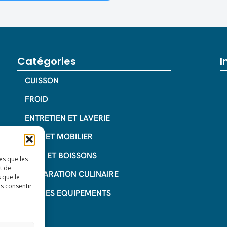
Catégories
I
CUISSON
FROID
ENTRETIEN ET LAVERIE
INOX ET MOBILIER
CAFE ET BOISSONS
es que les
t de
PREPARATION CULINAIRE
 que le
as consentir
AUTRES EQUIPEMENTS