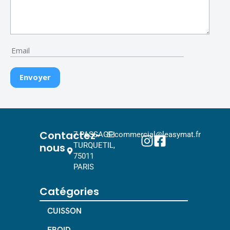
Contactez-
7 PASSAGE
commercial@leasymat.fr
nous
TURQUETIL,
75011
PARIS
Catégories
CUISSON
FROID