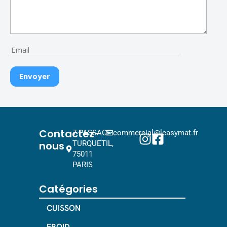
Contactez-
7 PASSAGE
commercial@leasymat.fr
nous
TURQUETIL,
75011
PARIS
Catégories
CUISSON
FROID