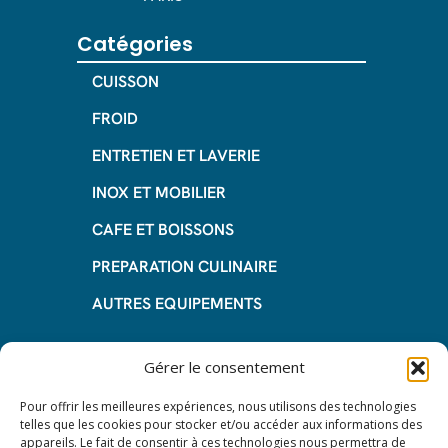
Catégories
CUISSON
FROID
ENTRETIEN ET LAVERIE
INOX ET MOBILIER
CAFE ET BOISSONS
PREPARATION CULINAIRE
AUTRES EQUIPEMENTS
Informations
Gérer le consentement
Questions fréquentes
Pour offrir les meilleures expériences, nous utilisons des technologies
telles que les cookies pour stocker et/ou accéder aux informations des
Les avantages de la LOA
appareils. Le fait de consentir à ces technologies nous permettra de