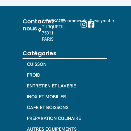
Contactez-
7 PASSAGE
commercial@leasymat.fr
nous
TURQUETIL,
75011
PARIS
Catégories
CUISSON
FROID
ENTRETIEN ET LAVERIE
INOX ET MOBILIER
CAFE ET BOISSONS
PREPARATION CULINAIRE
AUTRES EQUIPEMENTS