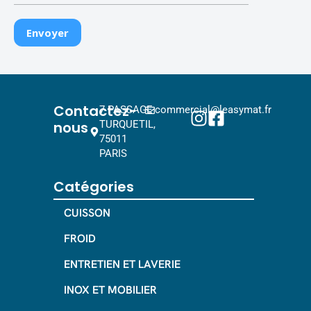
Contactez-
7 PASSAGE
commercial@leasymat.fr
nous
TURQUETIL,
75011
PARIS
Catégories
CUISSON
FROID
ENTRETIEN ET LAVERIE
INOX ET MOBILIER