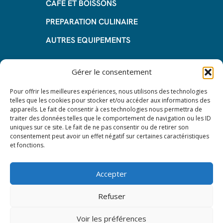
CAFE ET BOISSONS
PREPARATION CULINAIRE
AUTRES EQUIPEMENTS
Informations
Gérer le consentement
Questions fréquentes
Pour offrir les meilleures expériences, nous utilisons des technologies
telles que les cookies pour stocker et/ou accéder aux informations des
Les avantages de la LOA
appareils. Le fait de consentir à ces technologies nous permettra de
traiter des données telles que le comportement de navigation ou les ID
Les étapes du leasing de matériel
uniques sur ce site. Le fait de ne pas consentir ou de retirer son
de restauration
consentement peut avoir un effet négatif sur certaines caractéristiques
et fonctions.
Nos CGV
Mentions Légales
Accepter
Protection des données – RGPD
Refuser
Voir les préférences