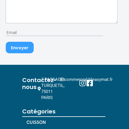
Contactez-
7 PASSAGE
commercial@leasymat.fr
nous
TURQUETIL,
75011
PARIS
Catégories
CUISSON