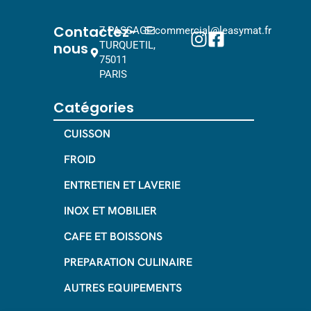
Contactez-
7 PASSAGE
commercial@leasymat.fr
nous
TURQUETIL,
75011
PARIS
Catégories
CUISSON
FROID
ENTRETIEN ET LAVERIE
INOX ET MOBILIER
CAFE ET BOISSONS
PREPARATION CULINAIRE
AUTRES EQUIPEMENTS