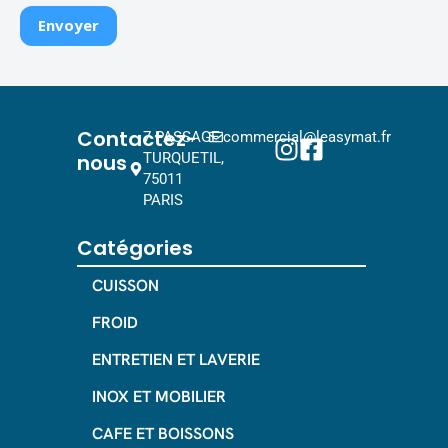
Contactez-
7 PASSAGE
commercial@leasymat.fr
nous
TURQUETIL,
75011
PARIS
Catégories
CUISSON
FROID
ENTRETIEN ET LAVERIE
INOX ET MOBILIER
CAFE ET BOISSONS