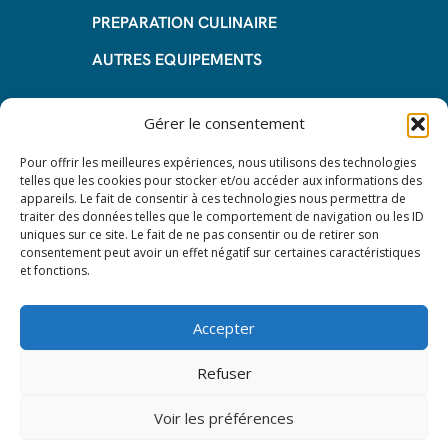
PREPARATION CULINAIRE
AUTRES EQUIPEMENTS
Informations
Gérer le consentement
Questions fréquentes
Pour offrir les meilleures expériences, nous utilisons des technologies
telles que les cookies pour stocker et/ou accéder aux informations des
Les avantages de la LOA
appareils. Le fait de consentir à ces technologies nous permettra de
traiter des données telles que le comportement de navigation ou les ID
Les étapes du leasing de matériel
uniques sur ce site. Le fait de ne pas consentir ou de retirer son
de restauration
consentement peut avoir un effet négatif sur certaines caractéristiques
et fonctions.
Nos CGV
Mentions Légales
Accepter
Protection des données – RGPD
Refuser
Voir les préférences