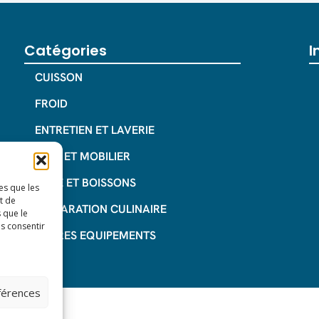
Catégories
I
CUISSON
FROID
ENTRETIEN ET LAVERIE
INOX ET MOBILIER
CAFE ET BOISSONS
es que les
t de
PREPARATION CULINAIRE
 que le
as consentir
AUTRES EQUIPEMENTS
éférences