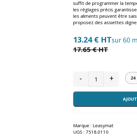
suffit de programmer la tempé
les réglages précis garantissen
les aliments peuvent être saisis
proposez des assiettes dignes
13.24 € HT
sur 60 m
17.65 € HT
-
+
24
AJOUT
Marque :
Leasymat
UGS :
7518.0110