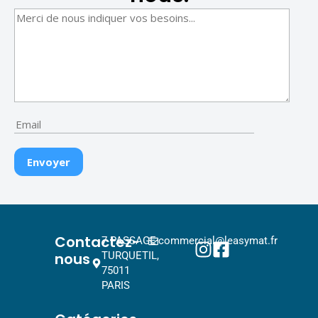
Contactez-
7 PASSAGE
commercial@leasymat.fr
nous
TURQUETIL,
75011
PARIS