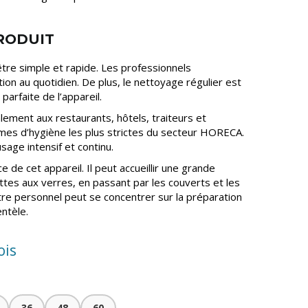
PRODUIT
 être simple et rapide. Les professionnels
sation au quotidien. De plus, le nettoyage régulier est
parfaite de l’appareil.
alement aux restaurants, hôtels, traiteurs et
ormes d’hygiène les plus strictes du secteur HORECA.
usage intensif et continu.
 de cet appareil. Il peut accueillir une grande
ettes aux verres, en passant par les couverts et les
votre personnel peut se concentrer sur la préparation
entèle.
ois
36
48
60