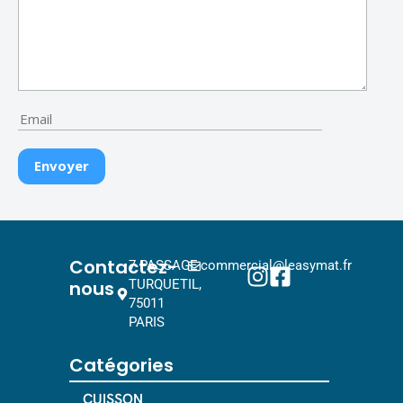
Contactez-
7 PASSAGE
commercial@leasymat.fr
nous
TURQUETIL,
75011
PARIS
Catégories
CUISSON