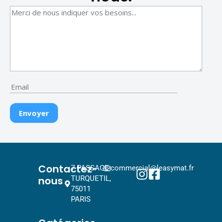
Contactez-
7 PASSAGE
commercial@leasymat.fr
nous
TURQUETIL,
75011
PARIS