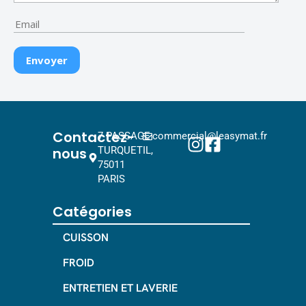
Contactez-
7 PASSAGE
commercial@leasymat.fr
nous
TURQUETIL,
75011
PARIS
Catégories
CUISSON
FROID
ENTRETIEN ET LAVERIE