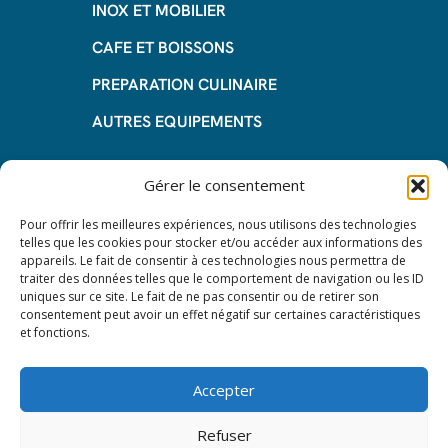
INOX ET MOBILIER
CAFE ET BOISSONS
PREPARATION CULINAIRE
AUTRES EQUIPEMENTS
Informations
Gérer le consentement
Questions fréquentes
Pour offrir les meilleures expériences, nous utilisons des technologies
telles que les cookies pour stocker et/ou accéder aux informations des
Les avantages de la LOA
appareils. Le fait de consentir à ces technologies nous permettra de
traiter des données telles que le comportement de navigation ou les ID
Les étapes du leasing de matériel
uniques sur ce site. Le fait de ne pas consentir ou de retirer son
de restauration
consentement peut avoir un effet négatif sur certaines caractéristiques
et fonctions.
Nos CGV
Mentions Légales
Accepter
Protection des données – RGPD
Refuser