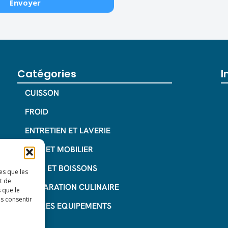
Catégories
I
CUISSON
FROID
ENTRETIEN ET LAVERIE
INOX ET MOBILIER
CAFE ET BOISSONS
es que les
t de
PREPARATION CULINAIRE
 que le
as consentir
AUTRES EQUIPEMENTS