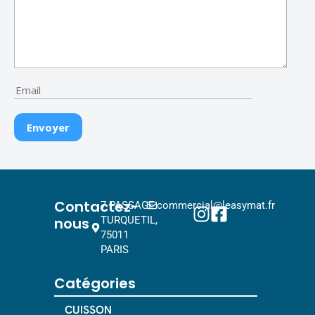
Contactez-
7 PASSAGE
commercial@leasymat.fr
nous
TURQUETIL,
75011
PARIS
Catégories
CUISSON