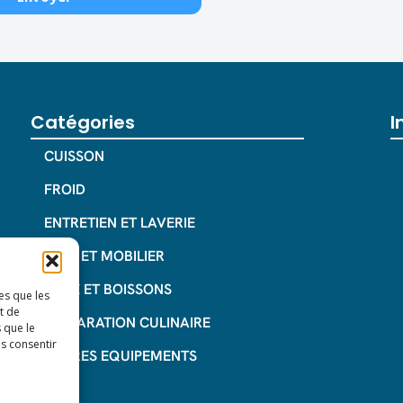
Catégories
I
CUISSON
FROID
ENTRETIEN ET LAVERIE
INOX ET MOBILIER
CAFE ET BOISSONS
es que les
t de
PREPARATION CULINAIRE
 que le
as consentir
AUTRES EQUIPEMENTS