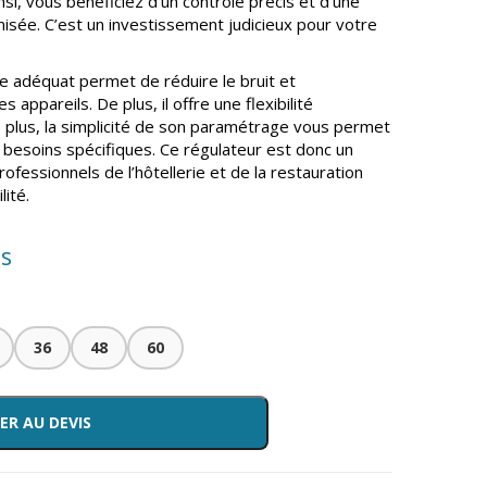
i, vous bénéficiez d’un contrôle précis et d’une
sée. C’est un investissement judicieux pour votre
se adéquat permet de réduire le bruit et
 appareils. De plus, il offre une flexibilité
e plus, la simplicité de son paramétrage vous permet
 besoins spécifiques. Ce régulateur est donc un
ofessionnels de l’hôtellerie et de la restauration
lité.
is
36
48
60
ER AU DEVIS