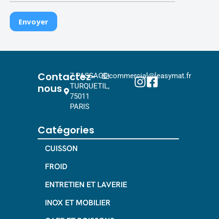
Contactez-
7 PASSAGE
commercial@leasymat.fr
nous
TURQUETIL,
75011
PARIS
Catégories
CUISSON
FROID
ENTRETIEN ET LAVERIE
INOX ET MOBILIER