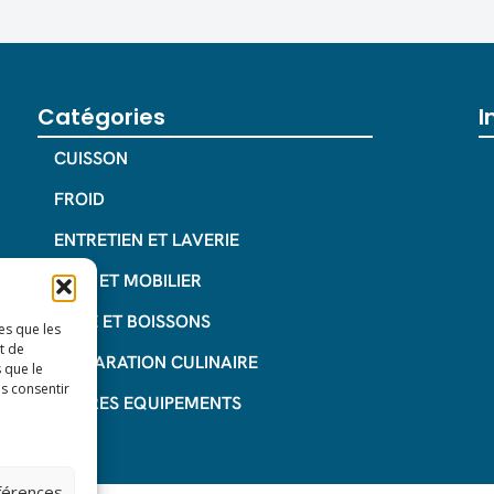
Catégories
I
CUISSON
FROID
ENTRETIEN ET LAVERIE
INOX ET MOBILIER
CAFE ET BOISSONS
es que les
t de
PREPARATION CULINAIRE
 que le
as consentir
AUTRES EQUIPEMENTS
éférences