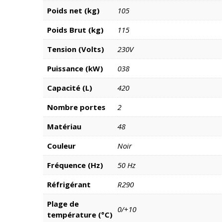
Poids net (kg)
105
Poids Brut (kg)
115
Tension (Volts)
230V
Puissance (kW)
038
Capacité (L)
420
Nombre portes
2
Matériau
48
Couleur
Noir
Fréquence (Hz)
50 Hz
Réfrigérant
R290
Plage de
0/+10
température (°C)