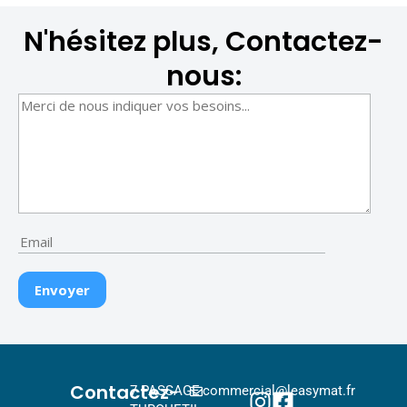
N'hésitez plus, Contactez-
nous:
Contactez-
7 PASSAGE
commercial@leasymat.fr