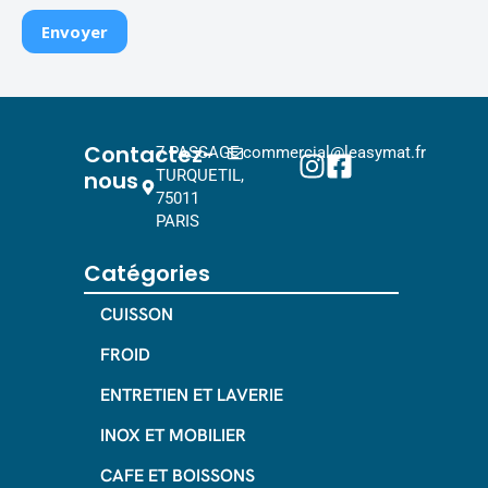
Contactez-
7 PASSAGE
commercial@leasymat.fr
nous
TURQUETIL,
75011
PARIS
Catégories
CUISSON
FROID
ENTRETIEN ET LAVERIE
INOX ET MOBILIER
CAFE ET BOISSONS