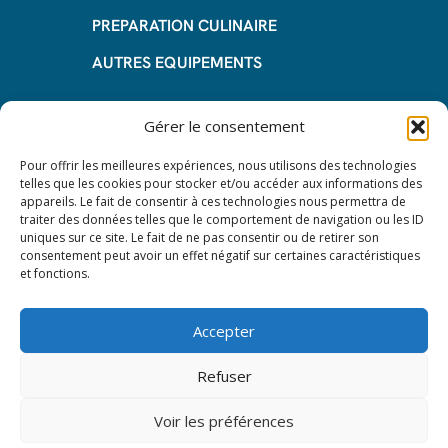
PREPARATION CULINAIRE
AUTRES EQUIPEMENTS
Informations
Gérer le consentement
Questions fréquentes
Pour offrir les meilleures expériences, nous utilisons des technologies
telles que les cookies pour stocker et/ou accéder aux informations des
Les avantages de la LOA
appareils. Le fait de consentir à ces technologies nous permettra de
traiter des données telles que le comportement de navigation ou les ID
Les étapes du leasing de matériel
uniques sur ce site. Le fait de ne pas consentir ou de retirer son
de restauration
consentement peut avoir un effet négatif sur certaines caractéristiques
et fonctions.
Nos CGV
Mentions Légales
Accepter
Protection des données – RGPD
Refuser
Voir les préférences