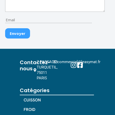
Contactez-
7 PASSAGE
commercial@leasymat.fr
nous
TURQUETIL,
75011
PARIS
Catégories
CUISSON
FROID