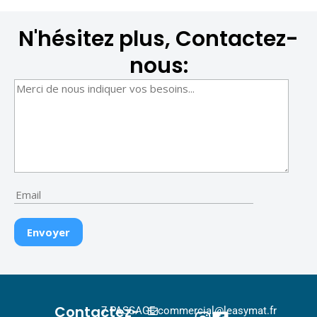
N'hésitez plus, Contactez-
nous:
Contactez-
7 PASSAGE
commercial@leasymat.fr