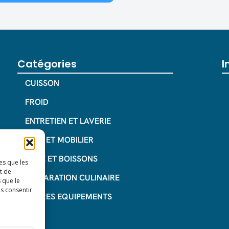
Catégories
I
CUISSON
FROID
ENTRETIEN ET LAVERIE
INOX ET MOBILIER
CAFE ET BOISSONS
es que les
t de
PREPARATION CULINAIRE
 que le
as consentir
AUTRES EQUIPEMENTS