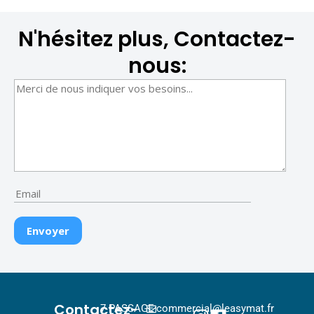
N'hésitez plus, Contactez-
nous:
Contactez-
7 PASSAGE
commercial@leasymat.fr