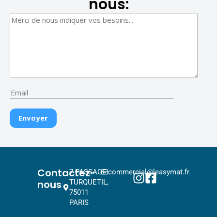
nous:
Contactez-
7 PASSAGE
commercial@leasymat.fr
nous
TURQUETIL,
75011
PARIS