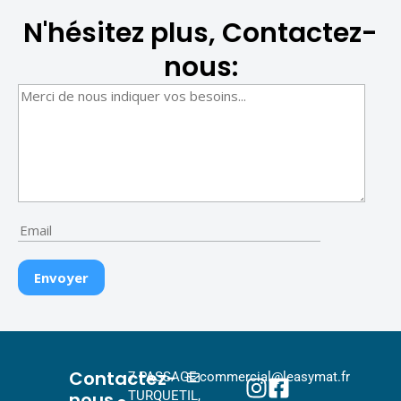
N'hésitez plus, Contactez-
nous:
Contactez-
7 PASSAGE
commercial@leasymat.fr
nous
TURQUETIL,