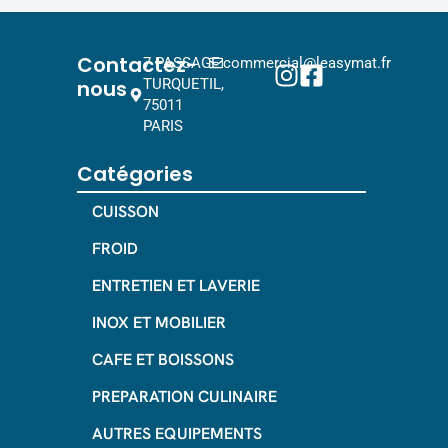
Contactez-
7 PASSAGE
commercial@leasymat.fr
nous
TURQUETIL,
75011
PARIS
Catégories
CUISSON
FROID
ENTRETIEN ET LAVERIE
INOX ET MOBILIER
CAFE ET BOISSONS
PREPARATION CULINAIRE
AUTRES EQUIPEMENTS