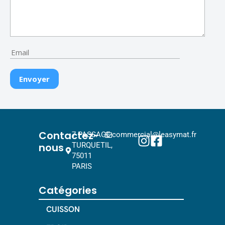
Contactez-
7 PASSAGE
commercial@leasymat.fr
nous
TURQUETIL,
75011
PARIS
Catégories
CUISSON