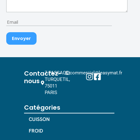
Contactez-
7 PASSAGE
commercial@leasymat.fr
nous
TURQUETIL,
75011
PARIS
Catégories
CUISSON
FROID