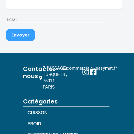
Contactez-
7 PASSAGE
commercial@leasymat.fr
nous
TURQUETIL,
75011
PARIS
Catégories
CUISSON
FROID