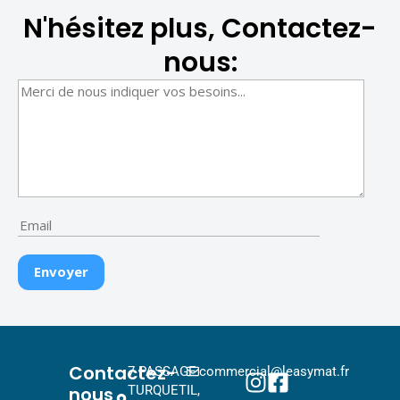
N'hésitez plus, Contactez-
nous:
Contactez-
7 PASSAGE
commercial@leasymat.fr
nous
TURQUETIL,